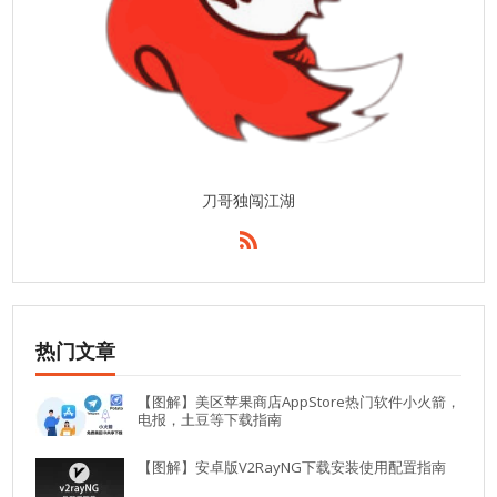
刀哥独闯江湖
热门文章
【图解】美区苹果商店AppStore热门软件小火箭，
电报，土豆等下载指南
【图解】安卓版V2RayNG下载安装使用配置指南