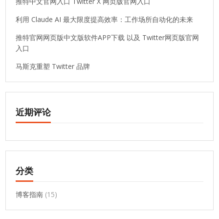
推特中文官网入口 Twitter X 网页版官网入口
利用 Claude AI 最大限度提高效率：工作场所自动化的未来
推特官网网页版中文版软件APP下载 以及 Twitter网页版官网
入口
马斯克重塑 Twitter 品牌
近期评论
分类
博客指南
(15)